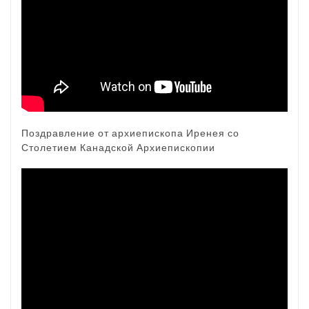
Поздравление от архиепископа Иренея со
Столетием Канадской Архиепископии