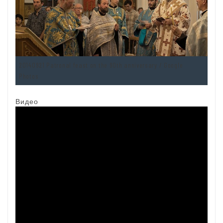
20140921 Patronal feast on the 90th anniversary / Google
Photos
Видео