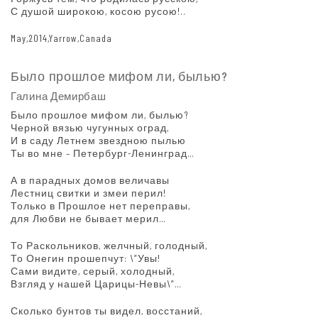
С душой широкою, косою русою!..
May,2014,Yarrow,Canada
Было прошлое мифом ли, былью?
Галина Демирбаш
Было прошлое мифом ли, былью?
Черной вязью чугунных оград,
И в саду Летнем звездною пылью
Ты во мне – Петербург-Ленинград…
А в парадных домов величавы
Лестниц свитки и змеи перил!
Только в Прошлое нет переправы,
для Любви не бывает мерил…
То Раскольников, желчный, голодный,
То Онегин прошепчут: \”Увы!
Сами видите, серый, холодный,
Взгляд у нашей Царицы-Невы\”…
Сколько бунтов ты видел, восстаний,