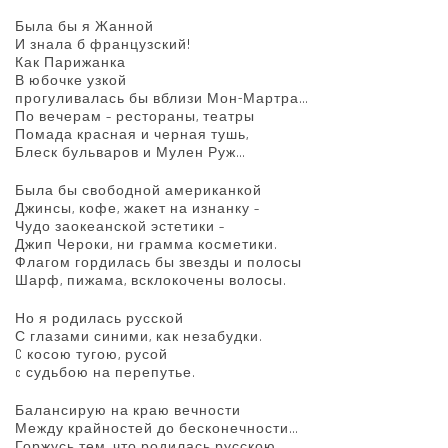
Была бы я Жанной
И знала б французский!
Как Парижанка
В юбочке узкой
прогуливалась бы вблизи Мон-Мартра…
По вечерам – рестораны, театры
Помада красная и черная тушь,
Блеск бульваров и Мулен Руж…
Была бы свободной американкой
Джинсы, кофе, жакет на изнанку –
Чудо заокеанской эстетики –
Джип Чероки, ни грамма косметики.
Флагом гордилась бы звезды и полосы
Шарф, пижама, всклокочены волосы.
Но я родилась русской
С глазами синими, как незабудки.
C косою тугою, русой
c судьбою на перепутье.
Балансирую на краю вечности
Между крайностей до бесконечности…
Горжусь тем, что родилась русскою,