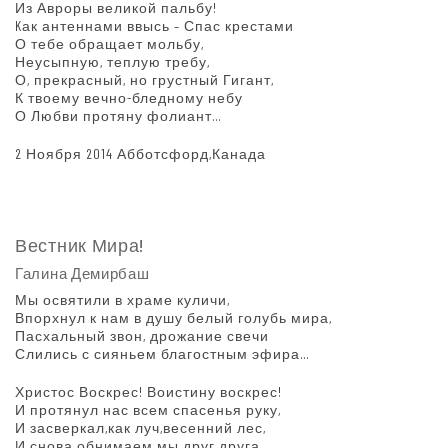
Из Авроры великой пальбу!
Kак антеннами ввысь – Спас крестами
О тебе обращает мольбу,
Неусыпную, теплую требу,
О, прекрасный, но грустный Гигант,
К твоему вечно-бледному небу
О Любви протяну фолиант…
2 Ноября 2014 Абботсфорд,Канада
Вестник Мира!
Галина Демирбаш
Мы освятили в храме куличи,
Впорхнул к нам в душу белый голубь мира,
Пасхальный звон, дрожание свечи
Слились с сияньем благостным эфира…
Христос Воскрес! Воистину воскрес!
И протянул нас всем спасенья руку,
И засверкал,как луч,весенний лес,
И снова обнимаем мы друг друга.