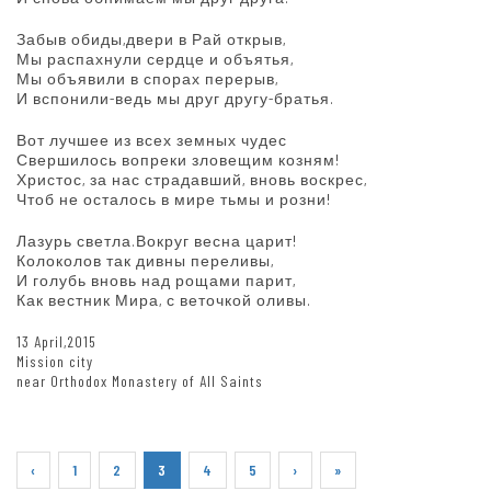
Забыв обиды,двери в Рай открыв,
Мы распахнули сердце и объятья,
Мы объявили в спорах перерыв,
И вспонили-ведь мы друг другу-братья.
Вот лучшее из всех земных чудес
Свершилось вопреки зловещим козням!
Христос, за нас страдавший, вновь воскрес,
Чтоб не осталось в мире тьмы и розни!
Лазурь светла.Вокруг весна царит!
Колоколов так дивны переливы,
И голубь вновь над рощами парит,
Как вестник Мира, с веточкой оливы.
13 April,2015
Mission city
near Orthodox Monastery of All Saints
‹
1
2
3
4
5
›
»