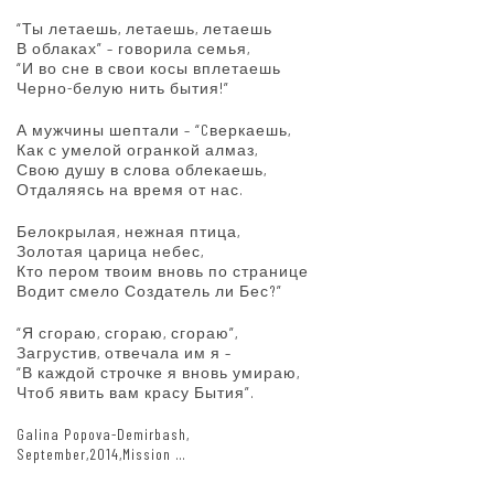
“Ты летаешь, летаешь, летаешь
В облаках” – говорила семья,
“И во сне в свои косы вплетаешь
Черно-белую нить бытия!”
А мужчины шептали – “Cверкаешь,
Как с умелой огранкой алмаз,
Свою душу в слова облекаешь,
Отдаляясь на время от нас.
Белокрылая, нежная птица,
Золотая царица небес,
Кто пером твоим вновь по странице
Водит смело Создатель ли Бес?”
“Я сгораю, сгораю, сгораю”,
Загрустив, отвечала им я –
“В каждой строчке я вновь умираю,
Чтоб явить вам красу Бытия”.
Galina Popova-Demirbash,
September,2014,Mission …