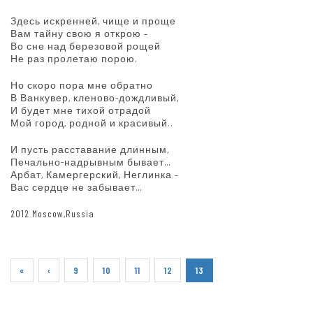
Здесь искренней, чище и проще
Вам тайну свою я открою –
Во сне над березовой рощей
Не раз пролетаю порою.
Но скоро пора мне обратно
В Ванкувер, кленово-дождливый,
И будет мне тихой отрадой
Мой город, родной и красивый..
И пусть расставание длинным,
Печально-надрывным бывает…
Арбат, Камергерский, Неглинка –
Вас сердце не забывает…
2012 Moscow,Russia
«
‹
9
10
11
12
13