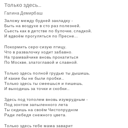
Только здесь…
Галина Демирбаш
Заложу между будней закладку –
Быть на воздухе в сто раз полезней,
Сьесть как в детстве по булочке, сладкой,
И вдвоём прогуляться по Пресне….
Покормить серо-сизую птицу,
Что в развалочку ходит забавно.
На трамвайчике вновь прокатиться
По Москве, златоглавой и славной.
Только здесь полной грудью ты дышишь,
И какие бы не были пробки…
Только здесь ты смеешься и пишешь,
И выходишь за точки и скобки…
Здесь под тополем вновь изумрудным –
Под зонтом запыленного лета
Ты сидишь на своём Чистопруднoм
Ради лебедя снежного цвета.
Только здесь тебе мама заварит