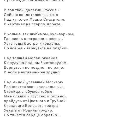
И зов твой, далекий, Россия –
Сейчас воплотился в закате
Над куполом Храма Спасителя,
В картинах на старом Арбате,
В кольце, так любимом, бульварном,
Где осень прекрасна и весны…
Хоть годы быстры и коварны,
Но все же – вернуться не поздно…
Над толщей морей-океанов
К пруду на родном Чистопрудом,
Вернуться не поздно – не рано,
И если мечтаешь – не трудно!
Над милой, уставшей Москвою
Разносится звон колокольный…
Столица, любуюсь тобою!
Мне сладко и грустно, и больно…
пройдусь от Цветного и Tрубной
K квадриге Большого театра –
Уехать от Родины трудно,
Но тянется сердце обратно…