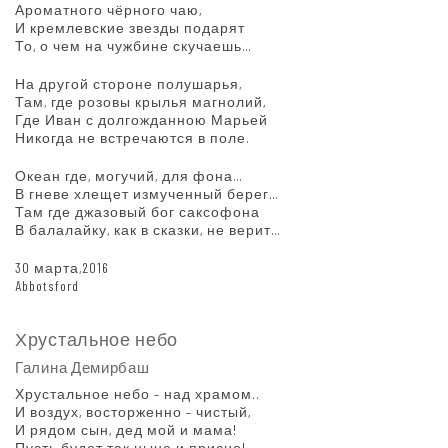
Ароматного чёрного чаю,
И кремлевские звезды подарят
То, о чем на чужбине скучаешь…
На другой стороне полушарья,
Там, где розовы крылья магнолий,
Где Иван с долгожданною Марьей
Никогда не встречаются в поле.
Океан где, могучий, для фона…
В гневе хлещет измученный берег…
Там где джазовый бог саксофона
В балалайку, как в сказки, не верит…
30 марта,2016
Abbotsford
Хрустальное небо
Галина Демирбаш
Хрустальное небо – над храмом..
И воздух, восторженно – чистый,
И рядом сын, дед мой и мама!
Пусть будет так ныне и присно!