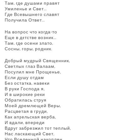
Там, где душами правят
Умиленье и Свет…
Где Всевышнего славят
Получила Ответ…
На вопрос что когда-то
Еще в дeтстве возник…
Там, где осени злато,
Сосны, горы, родник.
Добрый мудрый Священник,
Светлых глаз Валаам,
Посулил мне Прощенье,
Если душу отдам
Без остатка, навеки
В руки Господа я,
И в широкие реки
Обратилась струя
Моей дремлющей Веры,
Расцветая в груди,
Как апpельская верба,
И вдали, впереди
Вдруг забрезжил тот теплый,
Нас ласкающий Свет,
Что Вселенной накоплен,