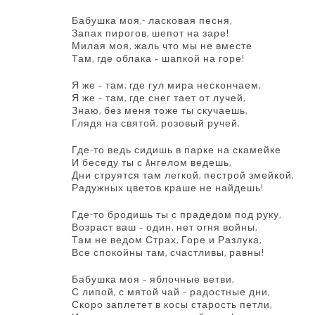
Бабушка моя,- ласковая песня,
Запах пирогов, шепот на заре!
Милая моя, жаль что мы не вместе
Там, где облака – шапкой на горе!
Я же – там, где гул мира нескончаем,
Я же – там, где снег тает от лучей,
Знаю, без меня тоже ты скучаешь,
Глядя на святой, розовый ручей.
Где-то ведь сидишь в парке на скамейке
И беседу ты с Aнгелом ведешь,
Дни струятся там легкой, пестрой змейкой,
Радужных цветов краше не найдешь!
Где-то бродишь ты с прадедом под руку,
Возраст ваш – один, нет огня войны,
Там не ведом Страх, Горе и Разлука,
Все спокойны там, счастливы, равны!
Бабушка моя – яблочные ветви,
С липой, с мятой чай – радостные дни,
Скоро заплетет в косы старость петли,