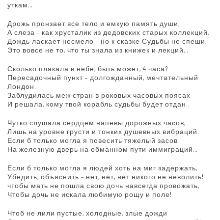
уткам…
Дрожь пронзает все тело и емкую память души,
А слеза – как хрусталик из дедовских старых коллекций,
Дождь ласкает несмело – но к сказке Судьбы не спеши,
Это вовсе не то, что ты знала из книжек и лекций…
Сколько плакала в небе, быть может, 4 часа?
Пересадочный пункт – долгожданный, мечтательный
Лондон.
Заблудилась меж стран в роковых часовых поясах
И решала, кому твой корабль судьбы будет отдан..
Чутко слушала сердцем напевы дорожных часов,
Лишь на уровне грусти и тонких душевных вибраций.
Если б только могла я повесить тяжелый засов
На железную дверь на обманном пути иммиграций…
Если б только могла я людей хоть на миг задержать,
Убедить, объяснить – нет, нет, нет никого не неволить!
чтобы мать не пошла свою дочь навсегда провожать,
Чтобы дочь не искала любимую рощу и поле!
Чтоб не лили пустые, холодные, злые дожди