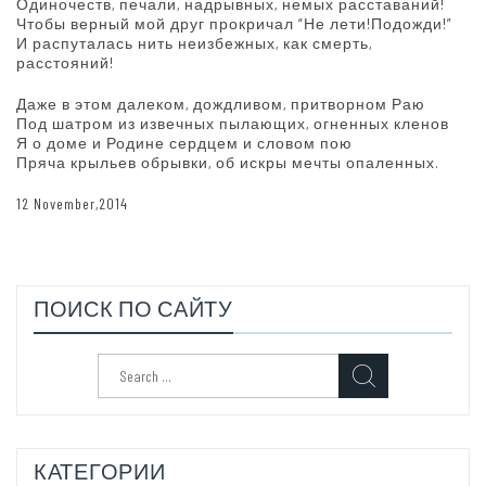
Одиночеств, печали, надрывных, немых расставаний!
Чтобы верный мой друг прокричал “Не лети!Подожди!”
И распуталась нить неизбежных, как смерть,
расстояний!
Даже в этом далеком, дождливом, притворном Раю
Под шатром из извечных пылающих, огненных кленов
Я о доме и Родине сердцем и словом пою
Пряча крыльев обрывки, об искры мечты опаленных.
12 November,2014
ПОИСК ПО САЙТУ
Search
for:
КАТЕГОРИИ