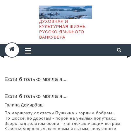
Skip
to
content
ДУХОВНАЯ И
КУЛЬТУРНАЯ ЖИЗНЬ
РУССКО-ЯЗЫЧНОГО
ВАНКУВЕРА
Если б только могла я…
Если б только могла я…
Галина Демирбаш
По маршруту-от статуи Пушкина к гордым бобрам…
По шоссе, по дорогам – порой на унылых попутках…
Вверх над золотом осени – к англо-шепчащим ветрам.
К листьям красным, кленовым и сытым, непуганным