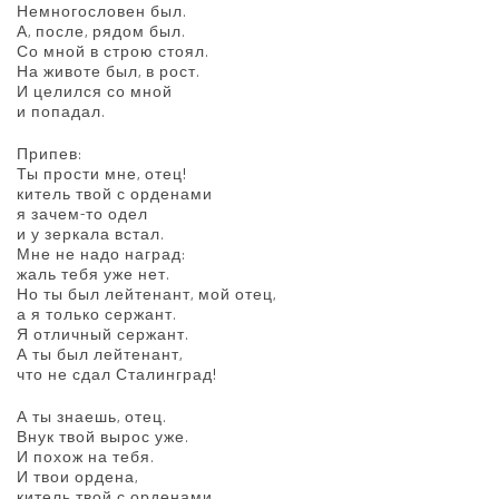
Немногословен был.
А, после, рядом был.
Со мной в строю стоял.
На животе был, в рост.
И целился со мной
и попадал.
Припев:
Ты прости мне, отец!
китель твой с орденами
я зачем-то одел
и у зеркала встал.
Мне не надо наград:
жаль тебя уже нет.
Но ты был лейтенант, мой отец,
а я только сержант.
Я отличный сержант.
А ты был лейтенант,
что не сдал Сталинград!
А ты знаешь, отец.
Внук твой вырос уже.
И похож на тебя.
И твои ордена,
китель твой с орденами