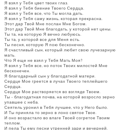
Я взял у Тебя цвет твоих глаз.
Я взял у Тебя биение Твоего Сердца.
Я взял у Тебя все, что Ты могла дать.
Я взял у Тебя саму жизнь, которая прекрасна.
Этот дар Твой Мне послан Мне Богом.
Этот дар Твой Мне благодать, у которой нет цены.
Ты та, на которую Я вечно любуюсь.
Ты та, у которой все для Меня есть.
Ты песня, которую Я пою бесконечно.
Я счастливый сын, который любит свою лучезарную
мать.
Что Я еще не взял у Тебя Мать Моя?
Я взял у Тебя все, но поток Твоих милостей Мне
бесконечен.
Я благодарный сын у благодатной матери.
Сердце Мое греется в лучах Твоего теплейшего
Сердца.
Сердце Мое растворяется во взгляде Твоем.
Ты – благодатная почва, на которой возросло зерно
упавшее с неба.
Сеятель уронил в Тебя лучшее, что у Него было.
И Ты приняла то зерно в лоно святое Твое.
И оно возрастало во влаге Твоей согретое Твоим
теплом.
И пела Ты ему песни утренней зари и вечерней.